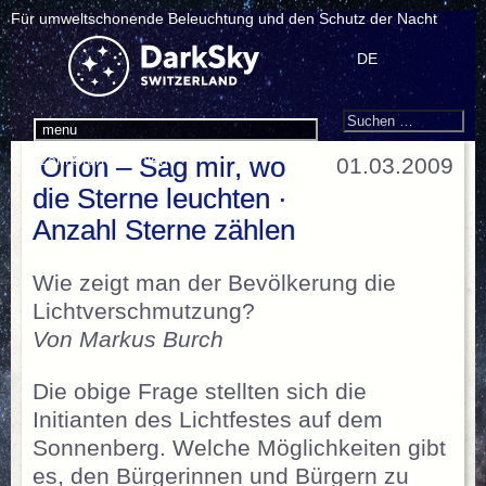
Für umweltschonende Beleuchtung und den Schutz der Nacht
DE
Search
Suchen
menu
nach:
Anzahl Sterne zählen
Orion – Sag mir, wo
01.03.2009
die Sterne leuchten ·
Anzahl Sterne zählen
Wie zeigt man der Bevölkerung die
Lichtverschmutzung?
Von Markus Burch
Die obige Frage stellten sich die
Initianten des Lichtfestes auf dem
Sonnenberg. Welche Möglichkeiten gibt
es, den Bürgerinnen und Bürgern zu