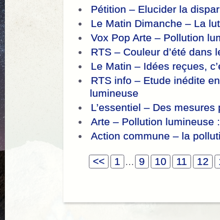
Pétition – Elucider la dispa
Le Matin Dimanche – La lut
Vox Pop Arte – Pollution l
RTS – Couleur d’été dans l
Le Matin – Idées reçues, c’e
RTS info – Etude inédite en
lumineuse
L’essentiel – Des mesures p
Arte – Pollution lumineuse
Action commune – la pollut
<<
1
...
9
10
11
12