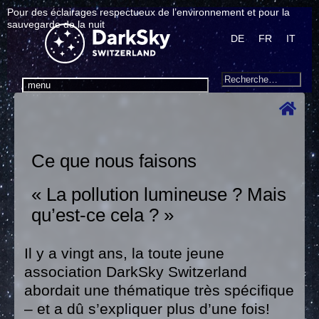
Pour des éclairages respectueux de l’environnement et pour la
sauvegarde de la nuit
DE
FR
IT
Search
Recherche
menu
pour
:
Ce que nous faisons
« La pollution lumineuse ? Mais
qu’est-ce cela ? »
Il y a vingt ans, la toute jeune
association DarkSky Switzerland
abordait une thématique très spécifique
– et a dû s’expliquer plus d’une fois!