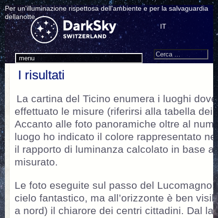
Per un'illuminazione rispettosa dell'ambiente e per la salvaguardia
dellanotte.
IT
Search
Cerca:
menu
I risultati
La cartina del Ticino enumera i luoghi dov
effettuato le misure (riferirsi alla tabella dei r
Accanto alle foto panoramiche oltre al numer
luogo ho indicato il colore rappresentato n
il rapporto di luminanza calcolato in base 
misurato.
Le foto eseguite sul passo del Lucomagno
cielo fantastico, ma all’orizzonte è ben visib
a nord) il chiarore dei centri cittadini. Dal la