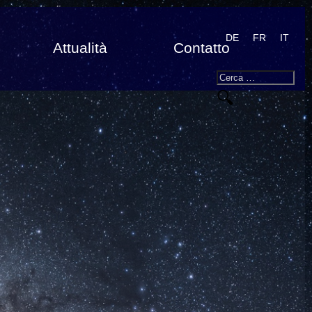
DE
FR
IT
Attualità
Contatto
Search
Cerca: