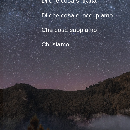
Di che cosa si tratta
25 anni
Di che cosa ci occupiamo
Che cosa sappiamo
Chi siamo