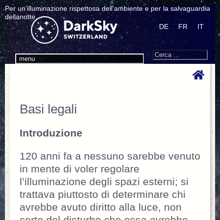
Per un'illuminazione rispettosa dell'ambiente e per la salvaguardia
dellanotte.
DE
FR
IT
Search
Cerca:
menu
Basi legali
Introduzione
120 anni fa a nessuno sarebbe venuto
in mente di voler regolare
l’illuminazione degli spazi esterni; si
trattava piuttosto di determinare chi
avrebbe avuto diritto alla luce, non