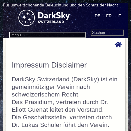
Für umweltschonende Beleuchtung und den Schutz der Nacht
DE
FR
IT
Search
Suchen
menu
nach:
Impressum Disclaimer
DarkSky Switzerland (DarkSky) ist ein
gemeinnütziger Verein nach
schweizerischem Recht.
Das Präsidium, vertreten durch Dr.
Eliott Guenat leitet den Vorstand.
Die Geschäftsstelle, vertreten durch
Dr. Lukas Schuler führt den Verein.