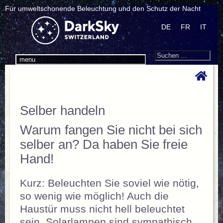
Für umweltschonende Beleuchtung und den Schutz der Nacht
DE
FR
IT
Search
Suchen
menu
nach:
Selber handeln
Warum fangen Sie nicht bei sich
selber an? Da haben Sie freie
Hand!
Kurz: Beleuchten Sie soviel wie nötig,
so wenig wie möglich! Auch die
Haustür muss nicht hell beleuchtet
sein. Solarlampen sind sympathisch,