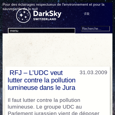
Pour des éclairages respectueux de l’environnement et pour la
sauvegarde de la nuit
FR
Search
Recherche
menu
pour
:
RFJ – L’UDC veut
31.03.2009
lutter contre la pollution
lumineuse dans le Jura
Il faut lutter contre la pollution
lumineuse. Le groupe UDC au
Parlement jurassien vient de déposer