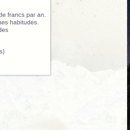
de francs par an.
ines habitudes.
des
s)