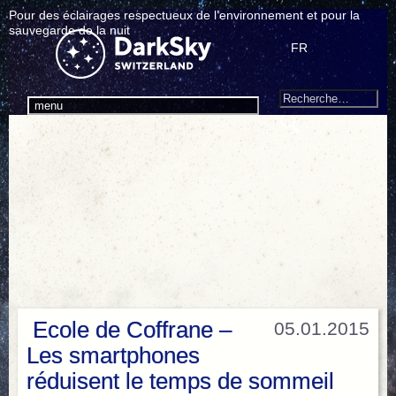
Pour des éclairages respectueux de l’environnement et pour la
sauvegarde de la nuit
FR
Search
Recherche
menu
pour
:
Ecole de Coffrane –
05.01.2015
Les smartphones
réduisent le temps de sommeil