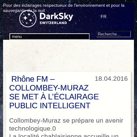
Pour des éclairages respectueux de l’environnement et pour la
sauvegarde de la nuit
FR
Search
Recherche
menu
pour
:
Rhône FM –
18.04.2016
COLLOMBEY-MURAZ
SE MET À L’ÉCLAIRAGE
PUBLIC INTELLIGENT
Collombey-Muraz se prépare un avenir
technologique.0
La localité chablaisienne accueille un