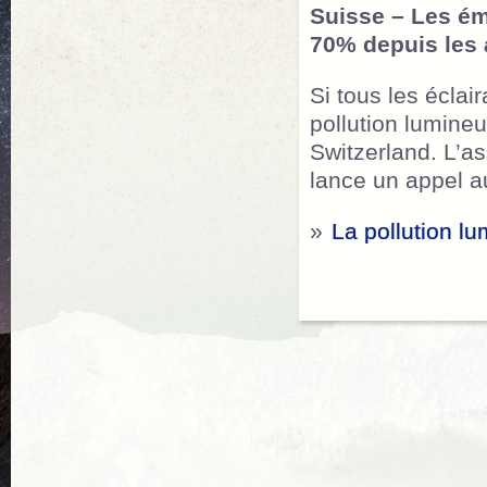
Suisse –
Les ém
70% depuis les
Si tous les écla
pollution lumine
Switzerland. L’as
lance un appel au
»
La pollution l