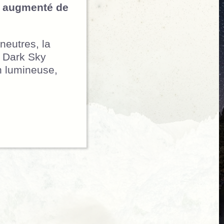
jà augmenté de
neutres, la
t Dark Sky
on lumineuse,