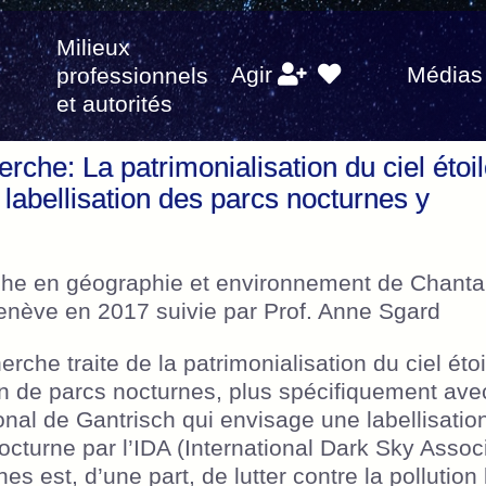
Milieux
s
Agir
Médias
professionnels
et autorités
erche: La patrimonialisation du ciel étoi
labellisation des parcs nocturnes y
che en géographie et environnement de Chantal
Genève en 2017 suivie par Prof. Anne Sgard
erche traite de la patrimonialisation du ciel éto
ion de parcs nocturnes, plus spécifiquement ave
onal de Gantrisch qui envisage une labellisatio
cturne par l’IDA (International Dark Sky Associ
es est, d’une part, de lutter contre la pollutio