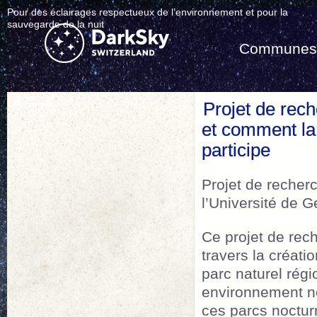
Pour des éclairages respectueux de l’environnement et pour la
sauvegarde de la nuit
Commune
Résumé
Projet de rech
et comment la 
participe
Projet de recher
l’Université de 
Ce projet de rech
travers la créat
parc naturel régi
environnement no
ces parcs nocturn