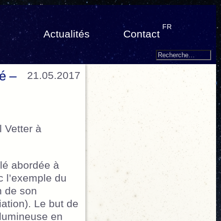
FR
Actualités
Contact
Search
Recherche
pour
lé –
21.05.2017
:
 Vetter à
ilé abordée à
c l’exemple du
n de son
ation). Le but de
n lumineuse en