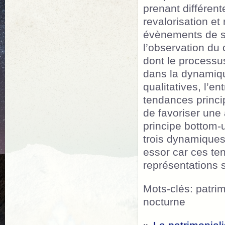
prenant différen
revalorisation e
évènements de se
l’observation du 
dont le processus
dans la dynamiqu
qualitatives, l’ent
tendances princip
de favoriser une 
principe bottom-
trois dynamiques,
essor car ces te
représentations 
Mots-clés: patri
nocturne