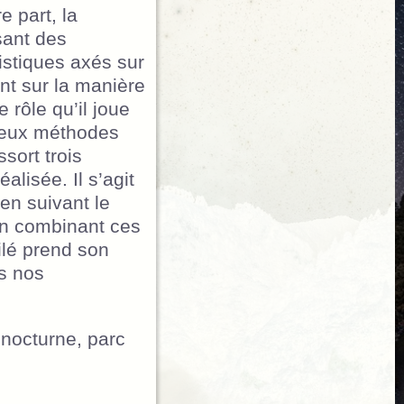
 part, la
sant des
istiques axés sur
ent sur la manière
 rôle qu’il joue
 deux méthodes
ssort trois
alisée. Il s’agit
en suivant le
 En combinant ces
ilé prend son
ns nos
 nocturne, parc