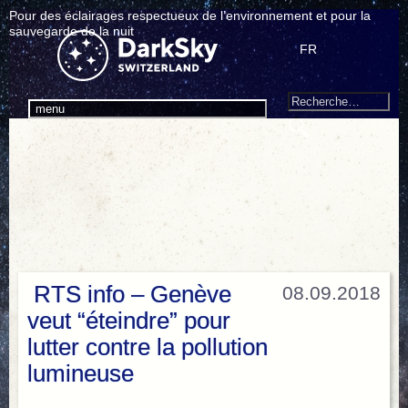
Pour des éclairages respectueux de l’environnement et pour la
sauvegarde de la nuit
FR
Search
Recherche
menu
pour
:
RTS info – Genève
08.09.2018
veut “éteindre” pour
lutter contre la pollution
lumineuse