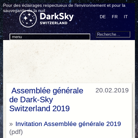
Pour des éclairages respectueux de l’environnement et pour la
sauvegarde de la nuit
DE
FR
IT
Search
Recherche
menu
pour
:
Assemblée générale
20.02.2019
de Dark-Sky
Switzerland 2019
»
Invitation Assemblée générale 2019
(pdf)