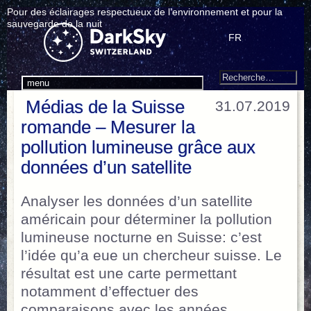
Pour des éclairages respectueux de l’environnement et pour la
sauvegarde de la nuit
FR
Search
Recherche
menu
pour
Médias de la Suisse
31.07.2019
:
romande – Mesurer la
pollution lumineuse grâce aux
données d’un satellite
Analyser les données d’un satellite
américain pour déterminer la pollution
lumineuse nocturne en Suisse: c’est
l’idée qu’a eue un chercheur suisse. Le
résultat est une carte permettant
notamment d’effectuer des
comparaisons avec les années