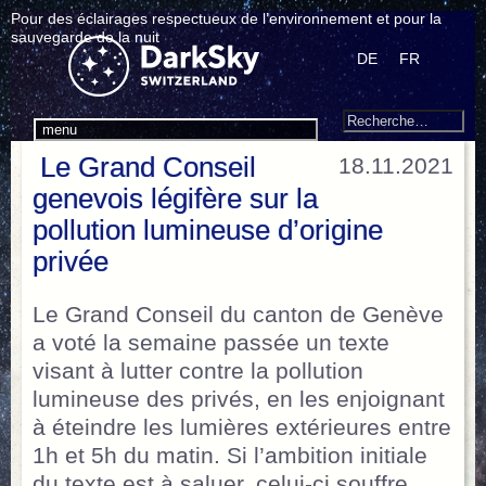
Pour des éclairages respectueux de l’environnement et pour la
sauvegarde de la nuit
DE
FR
Search
Recherche
menu
pour
Le Grand Conseil
18.11.2021
:
genevois légifère sur la
pollution lumineuse d’origine
privée
Le Grand Conseil du canton de Genève
a voté la semaine passée un texte
visant à lutter contre la pollution
lumineuse des privés, en les enjoignant
à éteindre les lumières extérieures entre
1h et 5h du matin. Si l’ambition initiale
du texte est à saluer, celui-ci souffre