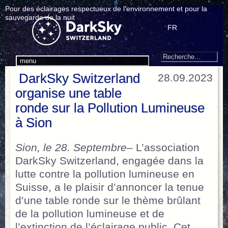
Pour des éclairages respectueux de l’environnement et pour la
sauvegarde de la nuit
FR
Search
Recherche
menu
pour
DarkSky Switzerland
28.09.2023
:
organise une table
ronde sur la Pollution Lumineuse
à Sion
Sion, le 28. Septembre
– L’association
DarkSky Switzerland, engagée dans la
lutte contre la pollution lumineuse en
Suisse, a le plaisir d’annoncer la tenue
d’une table ronde sur le thème brûlant
de la pollution lumineuse et de
l’extinction de l’éclairage public. Cet