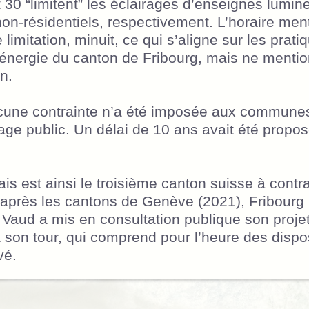
t 30 “limitent” les éclairages d’enseignes lumi
non-résidentiels, respectivement. L’horaire me
 limitation, minuit, ce qui s’aligne sur les prati
 l’énergie du canton de Fribourg, mais ne menti
on.
cune contrainte n’a été imposée aux communes
rage public. Un délai de 10 ans avait été propos
is est ainsi le troisième canton suisse à contra
, après les cantons de Genève (2021), Fribourg 
 Vaud a mis en consultation publique son projet
 à son tour, qui comprend pour l’heure des dispos
vé.