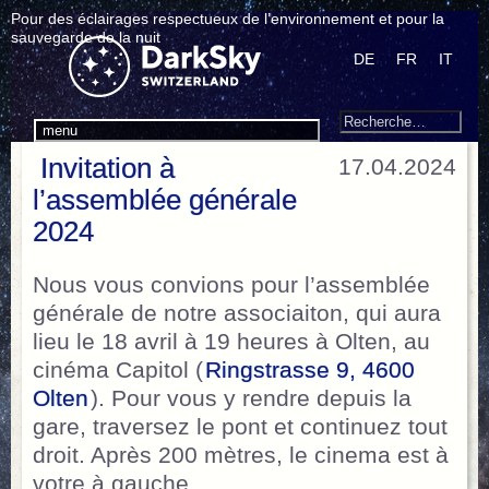
Pour des éclairages respectueux de l’environnement et pour la
sauvegarde de la nuit
DE
FR
IT
Search
Recherche
menu
pour
Invitation à
17.04.2024
:
l’assemblée générale
2024
Nous vous convions pour l’assemblée
générale de notre associaiton, qui aura
lieu le 18 avril à 19 heures à Olten, au
cinéma Capitol (
Ringstrasse 9, 4600
Olten
). Pour vous y rendre depuis la
gare, traversez le pont et continuez tout
droit. Après 200 mètres, le cinema est à
votre à gauche.