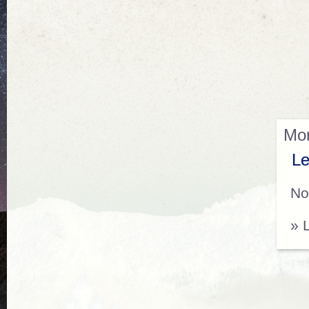
Mon
Le
No
» 