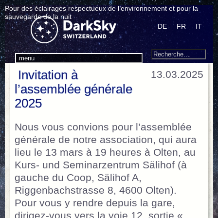
Pour des éclairages respectueux de l’environnement et pour la
sauvegarde de la nuit
DE
FR
IT
Search
Recherche
menu
pour
Invitation à
13.03.2025
:
l’assemblée générale
2025
Nous vous convions pour l’assemblée
générale de notre association, qui aura
lieu le 13 mars à 19 heures à Olten, au
Kurs- und Seminarzentrum Sälihof (à
gauche du Coop, Sälihof A,
Riggenbachstrasse 8, 4600 Olten).
Pour vous y rendre depuis la gare,
dirigez-vous vers la voie 12, sortie «