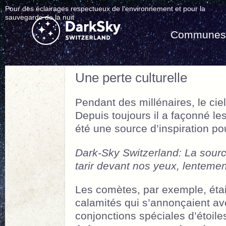
Pour des éclairages respectueux de l’environnement et pour la
sauvegarde de la nuit
Commune
Une perte culturelle
Pendant des millénaires, le ciel
Depuis toujours il a façonné le
été une source d’inspiration po
Dark-Sky Switzerland: La source
tarir devant nos yeux, lenteme
Les comètes, par exemple, éta
calamités qui s’annonçaient ave
conjonctions spéciales d’étoil