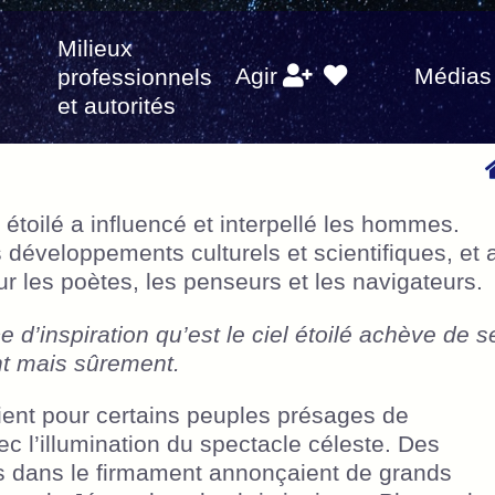
Milieux
s
Agir
Médias
professionnels
et autorités
 étoilé a influencé et interpellé les hommes.
s développements culturels et scientifiques, et 
ur les poètes, les penseurs et les navigateurs.
 d’inspiration qu’est le ciel étoilé achève de s
nt mais sûrement.
ient pour certains peuples présages de
c l’illumination du spectacle céleste. Des
es dans le firmament annonçaient de grands