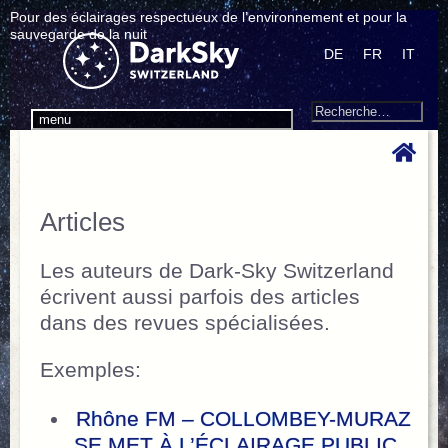
Pour des éclairages respectueux de l’environnement et pour la
sauvegarde de la nuit
DE
FR
IT
Search
Recherche
menu
pour
:
Articles
Les auteurs de Dark-Sky Switzerland
écrivent aussi parfois des articles
dans des revues spécialisées.
Exemples:
Rhône FM – COLLOMBEY-MURAZ
SE MET À L’ÉCLAIRAGE PUBLIC