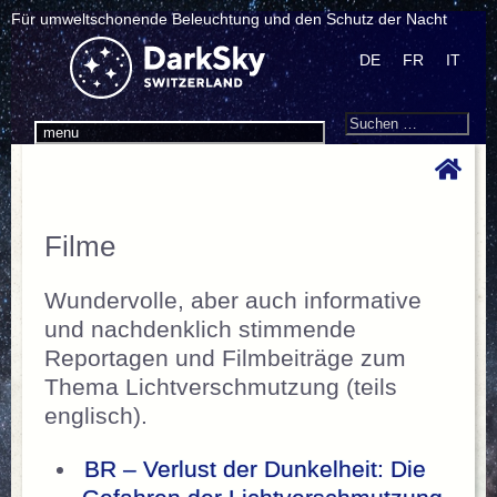
Für umweltschonende Beleuchtung und den Schutz der Nacht
DE
FR
IT
Search
Suchen
menu
nach:
Filme
Wundervolle, aber auch informative
und nachdenklich stimmende
Reportagen und Filmbeiträge zum
Thema Lichtverschmutzung (teils
englisch).
BR – Verlust der Dunkelheit: Die