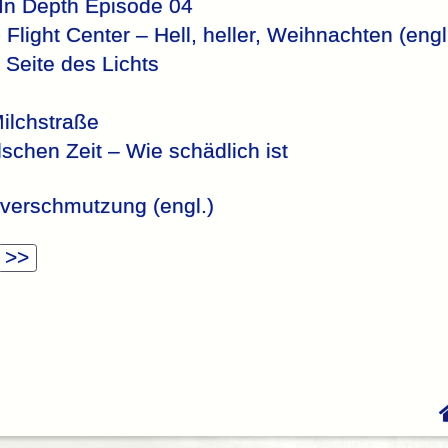
In Depth Episode 04
ight Center – Hell, heller, Weihnachten (engl
 Seite des Lichts
Milchstraße
lschen Zeit – Wie schädlich ist
tverschmutzung (engl.)
>>