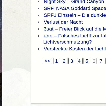
Night Sky – Grand Canyon 
SRF, NASA Goddard Space Fl
SRF1 Einstein – Die dunkle
Verlust der Nacht
3sat – Freier Blick auf die 
arte – Falsches Licht zur fa
Lichtverschmutzung?
Versteckte Kosten der Lich
<<
1
2
3
4
5
6
7