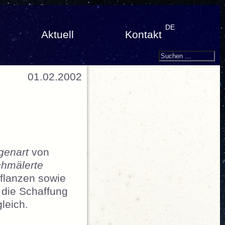
DE
Aktuell
Kontakt
Search
Suchen
nach:
01.02.2002
genart
von
hmälerte
flanzen sowie
die Schaffung
leich.