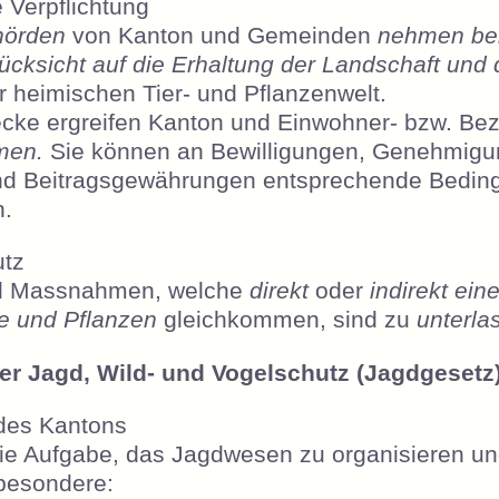
 Verpflichtung
hörden
von Kanton und Gemeinden
nehmen bei
ücksicht auf die Erhaltung der Landschaft und 
 heimischen Tier- und Pflanzenwelt.
cke ergreifen Kanton und Einwohner- bzw. Be
men.
Sie können an Bewilligungen, Genehmigu
nd Beitragsgewährungen entsprechende Bedin
n.
utz
 Massnahmen, welche
direkt
oder
indirekt ei
e und Pflanzen
gleichkommen, sind zu
unterla
er Jagd, Wild- und Vogelschutz (Jagdgesetz
des Kantons
ie Aufgabe, das Jagdwesen zu organisieren un
besondere: