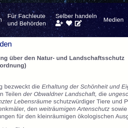
Für Fachleute
Selber handeln
n
Medien
und Behörden
lden
ung über den Natur- und Landschaftsschutz
rordnung)
g bezweckt die
Erhaltung der Schönheit und Ei
en Teilen
der Obwaldner Landschaft,
die
ungesc
nzter Lebensräume
schutzwürdiger Tiere und P
denkmäler, den
weiträumigen Artenschutz
sowie 
ngen für den kleinräumigen ökologischen Ausg