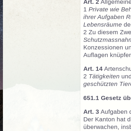
Art. 2
Allgemeine
1
Private wie Be
ihrer Aufgaben R
Lebensräume
der
2 Zu diesem Zwe
Schutzmassnah
Konzessionen u
Auflagen knüpfe
Art. 14
Artensch
2
Tätigkeiten
und
geschützten Tier
651.1 Gesetz üb
Art. 3
Aufgaben 
Der Kanton hat d
überwachen, ins