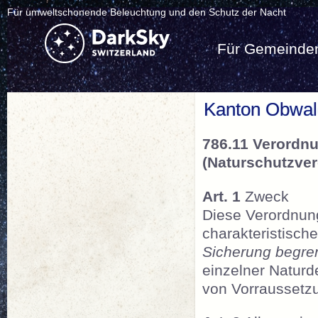
Für umweltschonende Beleuchtung und den Schutz der Nacht
Für Gemeinde
Kanton Obwa
786.11 Verordn
(Naturschutzve
Art. 1
Zweck
Diese Verordnun
charakteristisch
Sicherung begre
einzelner Natur
von Vorraussetzu