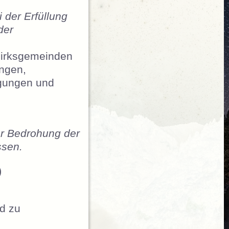
 der Erfüllung
der
zirksgemeinden
ngen,
gungen und
ner Bedrohung der
ssen.
)
d zu