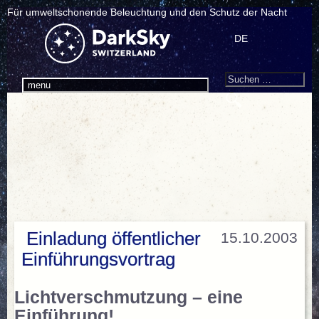
Für umweltschonende Beleuchtung und den Schutz der Nacht
DE
Search
Suchen
menu
nach:
Einladung öffentlicher
15.10.2003
Einführungsvortrag
Lichtverschmutzung – eine
Einführung!