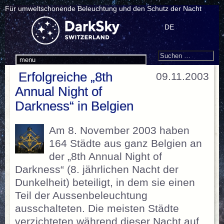
Für umweltschonende Beleuchtung und den Schutz der Nacht
DE
Search
Suchen
menu
nach:
Erfolgreiche „8th
09.11.2003
Annual Night of
Darkness“ in Belgien
Am 8. November 2003 haben
164 Städte aus ganz Belgien an
der „8th Annual Night of
Darkness“ (8. jährlichen Nacht der
Dunkelheit) beteiligt, in dem sie einen
Teil der Aussenbeleuchtung
ausschalteten. Die meisten Städte
verzichteten während dieser Nacht auf