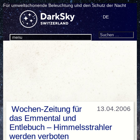
Für umweltschonende Beleuchtung und den Schutz der Nacht
DE
Search
Suchen
menu
nach:
Wochen-Zeitung für
13.04.2006
das Emmental und
Entlebuch – Himmelsstrahler
werden verboten