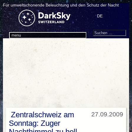
Für umweltschonende Beleuchtung und den Schutz der Nacht
DE
Search
Suchen
menu
nach:
Zentralschweiz am
27.09.2009
Sonntag: Zuger
Nachthimmel zu hell