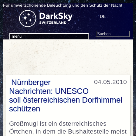
Für umweltschonende Beleuchtung und den Schutz der Nacht
DE
Search
Suchen
menu
nach:
Nürnberger
04.05.2010
Nachrichten: UNESCO
soll österreichischen Dorfhimmel
schützen
Großmugl ist ein österreichisches
Örtchen, in dem die Bushaltestelle meist