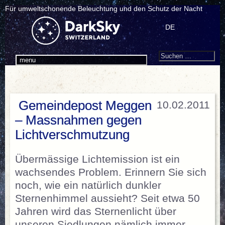
Für umweltschonende Beleuchtung und den Schutz der Nacht
DE
Search
Suchen
menu
nach:
Gemeindepost Meggen
10.02.2011
– Massnahmen gegen
Lichtverschmutzung
Übermässige Lichtemission ist ein
wachsendes Problem. Erinnern Sie sich
noch, wie ein natürlich dunkler
Sternenhimmel aussieht? Seit etwa 50
Jahren wird das Sternenlicht über
unseren Siedlungen nämlich immer