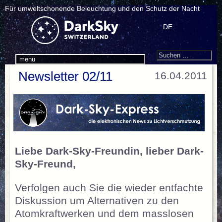
Für umweltschonende Beleuchtung und den Schutz der Nacht
DE
Search
Suchen
menu
nach:
Newsletter 02/11
16.04.2011
Liebe Dark-Sky-Freundin, lieber Dark-
Sky-Freund,
Verfolgen auch Sie die wieder entfachte
Diskussion um Alternativen zu den
Atomkraftwerken und dem masslosen