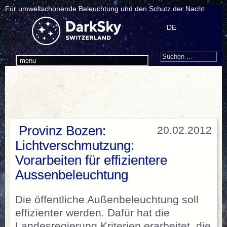
Für umweltschonende Beleuchtung und den Schutz der Nacht
DE
Search
Suchen
menu
nach:
Provinz Bozen:
20.02.2012
Lichtverschmutzung:
Vorarbeiten für effizientere
Aussenbeleuchtung
Die öffentliche Außenbeleuchtung soll
effizienter werden. Dafür hat die
Landesregierung Kriterien erarbeitet, die