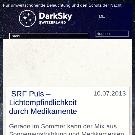
Für umweltschonende Beleuchtung und den Schutz der Nacht
DE
Search
Suchen
menu
nach:
SRF Puls –
10.07.2013
Lichtempfindlichkeit
durch Medikamente
Gerade im Sommer kann der Mix aus
Sonneneinstrahlung und Medikamenten