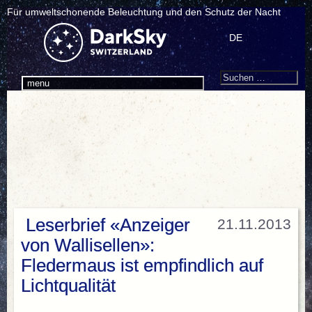
Für umweltschonende Beleuchtung und den Schutz der Nacht
DE
Search
Suchen
menu
nach:
Leserbrief «Anzeiger
21.11.2013
von Wallisellen»:
Fledermaus ist empfindlich auf
Lichtqualität