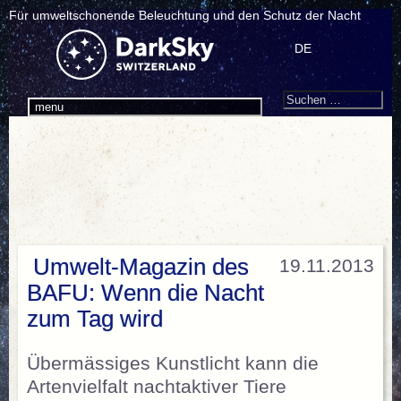
Für umweltschonende Beleuchtung und den Schutz der Nacht
DE
Search
Suchen
menu
nach:
Umwelt-Magazin des
19.11.2013
BAFU: Wenn die Nacht
zum Tag wird
Übermässiges Kunstlicht kann die
Artenvielfalt nachtaktiver Tiere