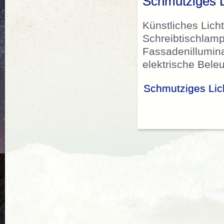
Schmutziges L
Künstliches Lic
Schreibtischlam
Fassadenillumina
elektrische Beleu
Schmutziges Lic