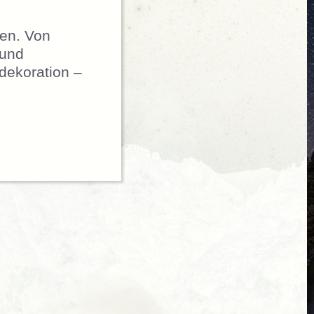
ken. Von
 und
dekoration –