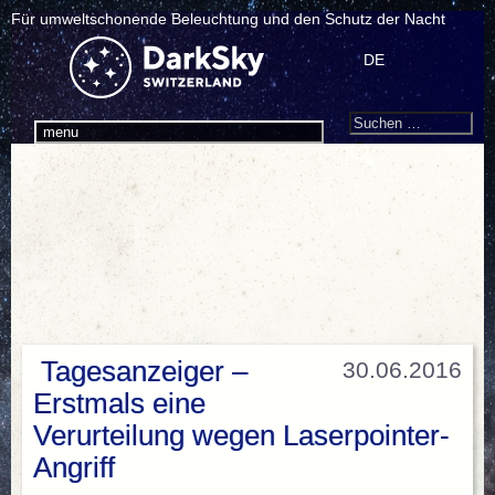
Für umweltschonende Beleuchtung und den Schutz der Nacht
DE
Search
Suchen
menu
nach:
Tagesanzeiger –
30.06.2016
Erstmals eine
Verurteilung wegen Laserpointer-
Angriff