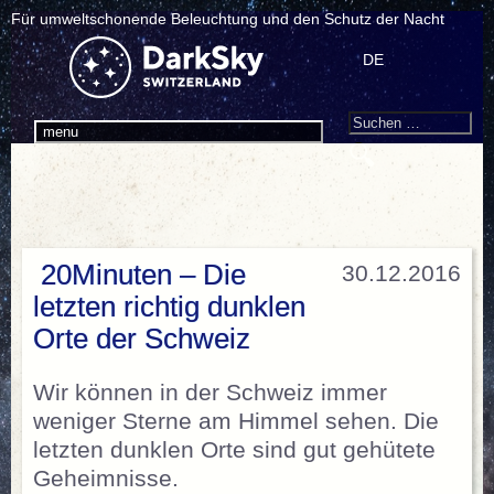
Für umweltschonende Beleuchtung und den Schutz der Nacht
DE
Search
Suchen
menu
nach:
20Minuten – Die
30.12.2016
letzten richtig dunklen
Orte der Schweiz
Wir können in der Schweiz immer
weniger Sterne am Himmel sehen. Die
letzten dunklen Orte sind gut gehütete
Geheimnisse.