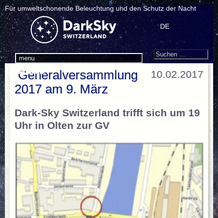
Für umweltschonende Beleuchtung und den Schutz der Nacht
DE
Search
Suchen
menu
nach:
Programm
Traktanden
Generalversammlung
10.02.2017
2017 am 9. März
Dark-Sky Switzerland trifft sich um 19
Uhr in Olten zur GV