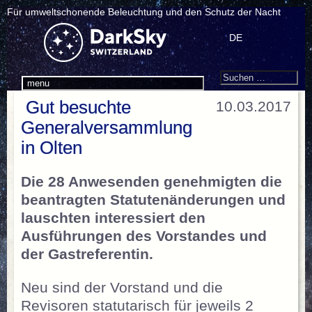
Für umweltschonende Beleuchtung und den Schutz der Nacht
DE
Search
Suchen
menu
nach:
Gut besuchte
10.03.2017
Generalversammlung
in Olten
Die 28 Anwesenden genehmigten die
beantragten Statutenänderungen und
lauschten interessiert den
Ausführungen des Vorstandes und
der Gastreferentin.
Neu sind der Vorstand und die
Revisoren statutarisch für jeweils 2