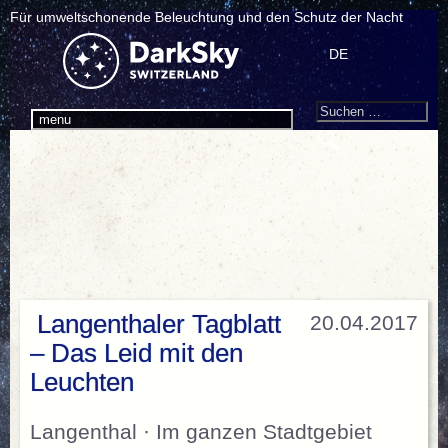
Für umweltschonende Beleuchtung und den Schutz der Nacht
DE
Search
Suchen
menu
nach:
Langenthaler Tagblatt
20.04.2017
– Das Leid mit den
Leuchten
Langenthal · Im ganzen Stadtgebiet