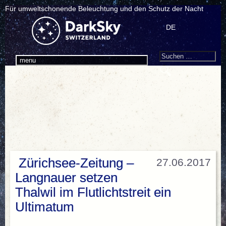
Für umweltschonende Beleuchtung und den Schutz der Nacht
DE
Search
Suchen
menu
nach:
Zürichsee-Zeitung –
27.06.2017
Langnauer setzen
Thalwil im Flutlichtstreit ein
Ultimatum