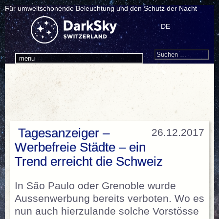
Für umweltschonende Beleuchtung und den Schutz der Nacht
DE
Search
Suchen
menu
nach:
Tagesanzeiger –
26.12.2017
Werbefreie Städte – ein
Trend erreicht die Schweiz
In São Paulo oder Grenoble wurde
Aussenwerbung bereits verboten. Wo es
nun auch hierzulande solche Vorstösse