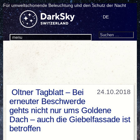
Für umweltschonende Beleuchtung und den Schutz der Nacht
DE
Search
Suchen
menu
nach:
Oltner Tagblatt – Bei
24.10.2018
erneuter Beschwerde
gehts nicht nur ums Goldene
Dach – auch die Giebelfassade ist
betroffen