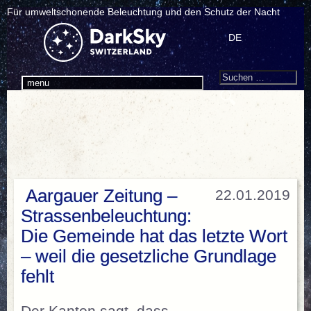
Für umweltschonende Beleuchtung und den Schutz der Nacht
DE
Search
Suchen
menu
nach:
Aargauer Zeitung –
22.01.2019
Strassenbeleuchtung:
Die Gemeinde hat das letzte Wort
– weil die gesetzliche Grundlage
fehlt
Der Kanton sagt, dass