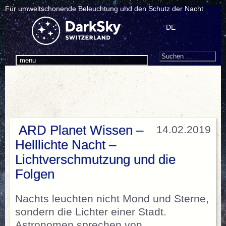
Für umweltschonende Beleuchtung und den Schutz der Nacht
DE
Search
Suchen
menu
nach:
ARD Planet Wissen –
14.02.2019
Helllichte Nacht –
Lichtverschmutzung und die
Folgen
Nachts leuchten nicht Mond und Sterne,
sondern die Lichter einer Stadt.
Astronomen sprechen von